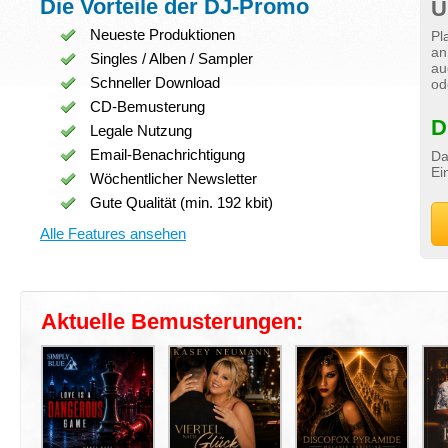
Die Vorteile der DJ-Promo
Ü
Neueste Produktionen
Pl
an
Singles / Alben / Sampler
au
Schneller Download
od
CD-Bemusterung
D
Legale Nutzung
Email-Benachrichtigung
Da
Ei
Wöchentlicher Newsletter
Gute Qualität (min. 192 kbit)
Alle Features ansehen
Aktuelle Bemusterungen: