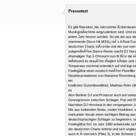
Pressetext
Es gibt Klassiker, die Jahrzehnte Ã¼berdauer
MusikgedÃ¤chtnis wegzudenken sind. Und es gi
jedem Jahr besser werden. So wie der aus de
stammende Disco-Hit â€žItï¿½Â´s A Real Good
deutschen Charts stÃ¼rmte und der nun sein 
zeitgemÃ¤ÃŸen Dance-Remix macht DJ Herzb
ehemaligen Top 1-Ohrwurm nun fit fÃ¼r die n
WÃ¤hrend es drauÃŸen tÃ¤glich kÃ¤lter und u
Temperatur nochmal ordentlich auf und legt 
Feelingâ€œ einen exotisch-heiÃŸen Floorfiller
Neuinterpretationen von Marianne Rosenber
ein
knallrotes Gummibootâ€œ), Matthias Reim (â
es
dem Berliner DJ und Producer auch auf seine
Genregrenzen zwischen Schlager, Pop und Ele
Nachdem DJ Herzbeat in den vergangenen J
Mix aus treibenden Beats, coolen Hooklines, 
markanten Vocals einen wichtigen Beitrag dazu
deutschsprachigen Schlager zu begeistern, se
Feelingâ€œ fort. Im Jahr 1980 entwickelte sic
der deutschen Charts enterte und sich unglaub
auch in Ã–sterreich (Platz 3), in der Schweiz (