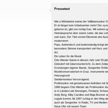
Pressetext
Wie a Wirbelwind startet der Vollblutmusiker O
Er ist längst kein Unbekannter mehr! Der sym
geboren ist, gibt nun richtig Gas. Mit seinem 
Heimatsprache über starke Liebe, die das Leb
sein kann. Der Titel vereint Elemente des Au
modernemn
Pops. Authentisch und bodenständig bringt de
besondere Stimme transportiert viel Herz und S
Art.
Ein Leben für die Musik
Otto Wiesler feierte in diesem Jahr sein 55-jä
Gleisdorf mit Gitarrenunterricht. Zu dem Zei
Gründungen eigener Bands, Songwriter-Erfa
Musikkonservatorium in Graz. Instrumente wie
Heizungsund
Sanitärmonteur hervorragend.
Profimusiker mit gemeinsamen Auftritten mit S
1986 begann Otto Wiesler als Profimusiker d
er in Ländern wie Norwegen, Finnland, Schwed
Andy Borg, Kliby Caroline und Maja Brunner au
zugute kommt. Ab 1997 schlug er den Weg als 
auch als Songwriter. In Radio, TV und Medien 
Neue Ufer mit neuem Team