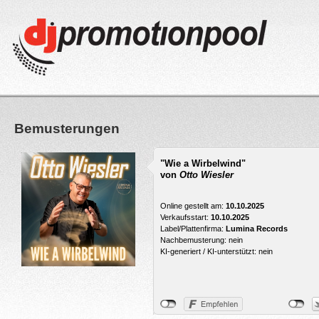
Bemusterungen
"Wie a Wirbelwind"
von
Otto Wiesler
Online gestellt am:
10.10.2025
Verkaufsstart:
10.10.2025
Label/Plattenfirma:
Lumina Records
Nachbemusterung: nein
KI-generiert / KI-unterstützt: nein