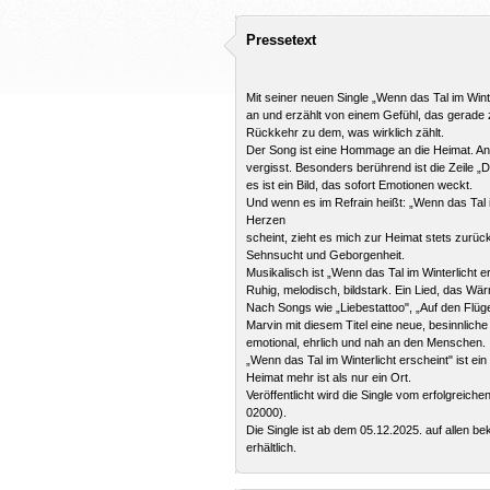
Pressetext
Mit seiner neuen Single „Wenn das Tal im Wint
an und erzählt von einem Gefühl, das gerade 
Rückkehr zu dem, was wirklich zählt.
Der Song ist eine Hommage an die Heimat. An
vergisst. Besonders berührend ist die Zeile 
es ist ein Bild, das sofort Emotionen weckt.
Und wenn es im Refrain heißt: „Wenn das Tal i
Herzen
scheint, zieht es mich zur Heimat stets zurüc
Sehnsucht und Geborgenheit.
Musikalisch ist „Wenn das Tal im Winterlicht er
Ruhig, melodisch, bildstark. Ein Lied, das Wär
Nach Songs wie „Liebestattoo", „Auf den Flüg
Marvin mit diesem Titel eine neue, besinnliche 
emotional, ehrlich und nah an den Menschen.
„Wenn das Tal im Winterlicht erscheint" ist ein L
Heimat mehr ist als nur ein Ort.
Veröffentlicht wird die Single vom erfolgreic
02000).
Die Single ist ab dem 05.12.2025. auf allen 
erhältlich.