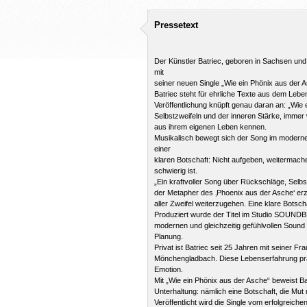
Pressetext
Der Künstler Batriec, geboren in Sachsen und
mit
seiner neuen Single „Wie ein Phönix aus der As
Batriec steht für ehrliche Texte aus dem Lebe
Veröffentlichung knüpft genau daran an: „Wie
Selbstzweifeln und der inneren Stärke, imme
aus ihrem eigenen Leben kennen.
Musikalisch bewegt sich der Song im moderne
einer
klaren Botschaft: Nicht aufgeben, weitermac
schwierig ist.
„Ein kraftvoller Song über Rückschläge, Selb
der Metapher des ‚Phoenix aus der Asche‘ er
aller Zweifel weiterzugehen. Eine klare Botscha
Produziert wurde der Titel im Studio SOUND
modernen und gleichzeitig gefühlvollen Sound v
Planung.
Privat ist Batriec seit 25 Jahren mit seiner Fr
Mönchengladbach. Diese Lebenserfahrung prägt
Emotion.
Mit „Wie ein Phönix aus der Asche“ beweist B
Unterhaltung: nämlich eine Botschaft, die Mu
Veröffentlicht wird die Single vom erfolgreic