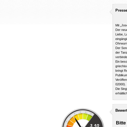
Presse
Mit „Jos
Der neue
Liebe, L
eingäng
Ohrwurm 
Der Song
der Tanz
verbinde
Ein beso
griechis
bringt R
Publiku
Veröffen
02000).
Die Sing
erhältlic
Bewer
Bitte