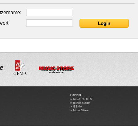
tzername:
ort:
Partner:
»
hitPARADIES
»
dj-hitparade
»
GEMA
»
MusicStore