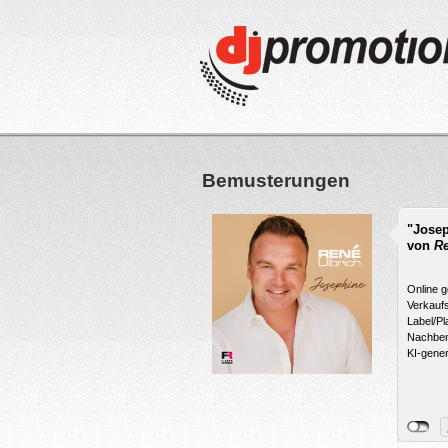
Bemusterungen
"Jose
von
Re
Online g
Verkaufs
Label/Pl
Nachbem
KI-generi