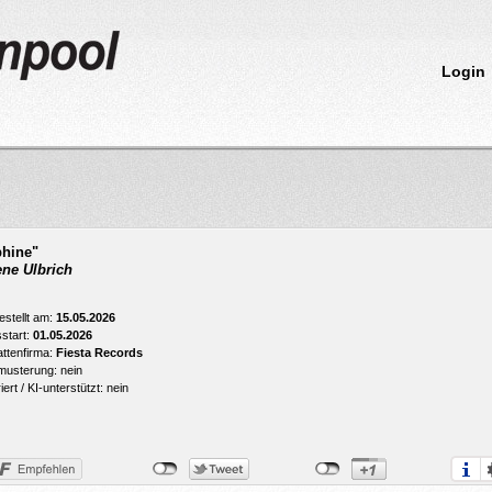
Login
phine"
ne Ulbrich
estellt am:
15.05.2026
start:
01.05.2026
attenfirma:
Fiesta Records
usterung: nein
ert / KI-unterstützt: nein