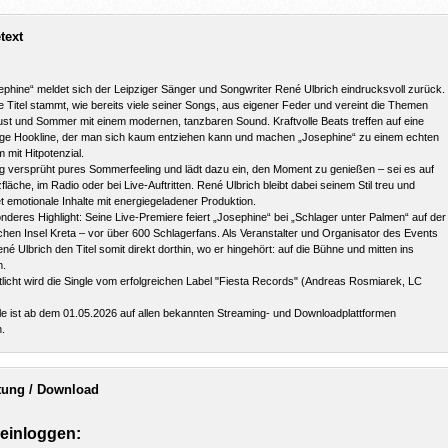
text
ephine“ meldet sich der Leipziger Sänger und Songwriter René Ulbrich eindrucksvoll zurück.
 Titel stammt, wie bereits viele seiner Songs, aus eigener Feder und vereint die Themen
ust und Sommer mit einem modernen, tanzbaren Sound. Kraftvolle Beats treffen auf eine
ige Hookline, der man sich kaum entziehen kann und machen „Josephine“ zu einem echten
mit Hitpotenzial.
 versprüht pures Sommerfeeling und lädt dazu ein, den Moment zu genießen – sei es auf
fläche, im Radio oder bei Live-Auftritten. René Ulbrich bleibt dabei seinem Stil treu und
t emotionale Inhalte mit energiegeladener Produktion.
nderes Highlight: Seine Live-Premiere feiert „Josephine“ bei „Schlager unter Palmen“ auf der
chen Insel Kreta – vor über 600 Schlagerfans. Als Veranstalter und Organisator des Events
ené Ulbrich den Titel somit direkt dorthin, wo er hingehört: auf die Bühne und mitten ins
m.
tlicht wird die Single vom erfolgreichen Label "Fiesta Records" (Andreas Rosmiarek, LC
le ist ab dem 01.05.2026 auf allen bekannten Streaming- und Downloadplattformen
h.
tung / Download
 einloggen: