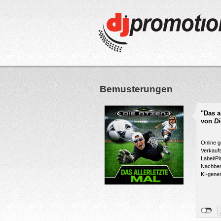
Bemusterungen
"Das a
von
Di
Online g
Verkaufs
Label/Pl
Nachbem
KI-generi