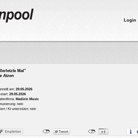
Login
llerletzte Mal"
e Atzen
estellt am:
29.05.2026
start:
29.05.2026
attenfirma:
Madizin Music
usterung: nein
ert / KI-unterstützt: nein