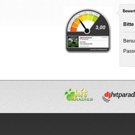
Bewer
Bitte
Benu
Passw