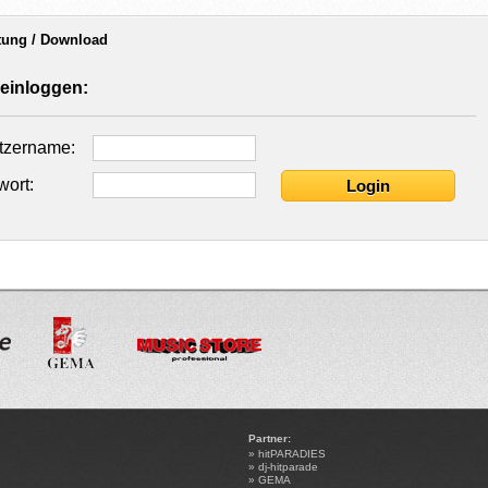
tung / Download
 einloggen:
tzername:
ort:
Partner:
»
hitPARADIES
»
dj-hitparade
»
GEMA