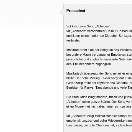
Pressetext
SO klingt sein Song „Abheben“
Mit „Abheben“ veröffentlicht Helmut Hessler 
und liefert einen modernen Discofox-Schlager
verbindet.
Inhaltlich dreht sich der Song um das Wiedera
besondere Magie vergangener Emotionen stehe
persönliche und zugleich universelle Note. G
den Titel besonders zugänglich.
Musikalisch überzeugt der Song mit einer ein
bleibt. Der hohe Mitsing-Faktor sorgt dafür, 
Gleichzeitig treibt der rhythmische Discofox
Begleiter für Partys, Tanzabende und volle Ta
Die Produktion klingt modern, frisch und publ
„Abheben“ seine ganze Stärke: Der Song vermi
einen Moment einfach alles hinter sich zu lass
Mit „Abheben“ zeigt Helmut Hessler einmal me
emotional, tanzbar und voller Wiedererkennun
Eine Single, die gute Chancen hat, sich schnel