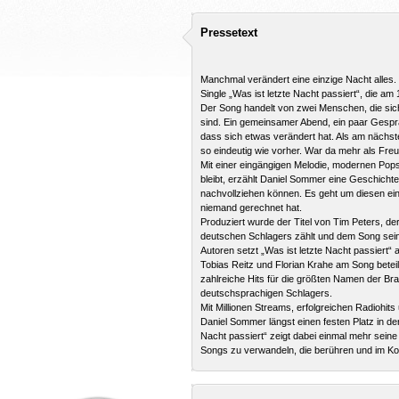
Pressetext
Manchmal verändert eine einzige Nacht alles
Single „Was ist letzte Nacht passiert“, die am
Der Song handelt von zwei Menschen, die sic
sind. Ein gemeinsamer Abend, ein paar Gespr
dass sich etwas verändert hat. Als am nächste
so eindeutig wie vorher. War da mehr als Fre
Mit einer eingängigen Melodie, modernen Pop
bleibt, erzählt Daniel Sommer eine Geschichte
nachvollziehen können. Es geht um diesen ei
niemand gerechnet hat.
Produziert wurde der Titel von Tim Peters, der
deutschen Schlagers zählt und dem Song sein
Autoren setzt „Was ist letzte Nacht passiert
Tobias Reitz und Florian Krahe am Song beteil
zahlreiche Hits für die größten Namen der Br
deutschsprachigen Schlagers.
Mit Millionen Streams, erfolgreichen Radiohi
Daniel Sommer längst einen festen Platz in de
Nacht passiert“ zeigt dabei einmal mehr sein
Songs zu verwandeln, die berühren und im Kop