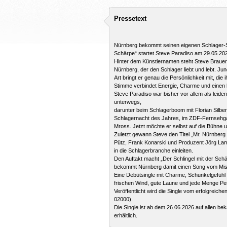
Pressetext
Nürnberg bekommt seinen eigenen Schlager-Sch
Schärpe“ startet Steve Paradiso am 29.05.2026 
Hinter dem Künstlernamen steht Steve Brauer, 
Nürnberg, der den Schlager liebt und lebt. Ju
Art bringt er genau die Persönlichkeit mit, di
Stimme verbindet Energie, Charme und einen l
Steve Paradiso war bisher vor allem als leide
unterwegs,
darunter beim Schlagerboom mit Florian Silber
Schlagernacht des Jahres, im ZDF-Fernsehgar
Mross. Jetzt möchte er selbst auf die Bühne 
Zuletzt gewann Steve den Titel „Mr. Nürnber
Pütz, Frank Konarski und Produzent Jörg Lams
in die Schlagerbranche einleiten.
Den Auftakt macht „Der Schlingel mit der Schä
bekommt Nürnberg damit einen Song vom Mist
Eine Debütsingle mit Charme, Schunkelgefühl u
frischen Wind, gute Laune und jede Menge Pers
Veröffentlicht wird die Single vom erfolgreic
02000).
Die Single ist ab dem 26.06.2026 auf allen b
erhältlich.