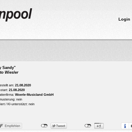
Login
y Sandy"
to Wiesler
estellt am:
21.08.2020
start:
21.08.2020
attenfirma:
Woerle-Musicland GmbH
usterung: nein
ert / KI-unterstützt: nein