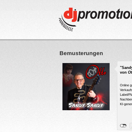
Bemusterungen
"Sand
von
Ot
Online g
Verkaufs
Label/Pl
Nachbem
KI-generi