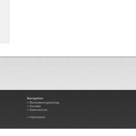
Navigation:
»
Bemusterungsantrag
»
Kontakt
»
Datenschutz
»
Impressum