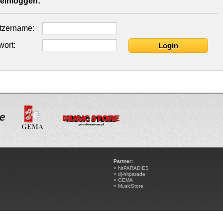
 einloggen:
tzername:
ort:
Partner:
»
hitPARADIES
»
dj-hitparade
»
GEMA
»
MusicStore