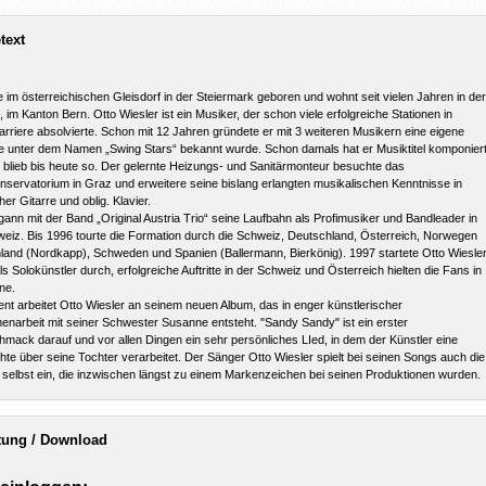
text
 im österreichischen Gleisdorf in der Steiermark geboren und wohnt seit vielen Jahren in der
 im Kanton Bern. Otto Wiesler ist ein Musiker, der schon viele erfolgreiche Stationen in
arriere absolvierte. Schon mit 12 Jahren gründete er mit 3 weiteren Musikern eine eigene
e unter dem Namen „Swing Stars“ bekannt wurde. Schon damals hat er Musiktitel komponier
 blieb bis heute so. Der gelernte Heizungs- und Sanitärmonteur besuchte das
servatorium in Graz und erweitere seine bislang erlangten musikalischen Kenntnisse in
her Gitarre und oblig. Klavier.
ann mit der Band „Original Austria Trio“ seine Laufbahn als Profimusiker und Bandleader in
eiz. Bis 1996 tourte die Formation durch die Schweiz, Deutschland, Österreich, Norwegen
land (Nordkapp), Schweden und Spanien (Ballermann, Bierkönig). 1997 startete Otto Wiesle
ls Solokünstler durch, erfolgreiche Auftritte in der Schweiz und Österreich hielten die Fans in
ne.
t arbeitet Otto Wiesler an seinem neuen Album, das in enger künstlerischer
arbeit mit seiner Schwester Susanne entsteht. "Sandy Sandy" ist ein erster
mack darauf und vor allen Dingen ein sehr persönliches LIed, in dem der Künstler eine
te über seine Tochter verarbeitet. Der Sänger Otto Wiesler spielt bei seinen Songs auch die
 selbst ein, die inzwischen längst zu einem Markenzeichen bei seinen Produktionen wurden.
tung / Download