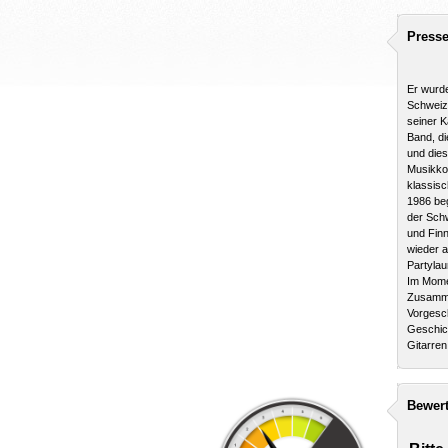
Presse
Er wurde
Schweiz,
seiner K
Band, di
und dies
Musikkon
klassisc
1986 beg
der Schw
und Finn
wieder a
Partylau
Im Momen
Zusammen
Vorgesch
Geschich
Gitarren
Bewer