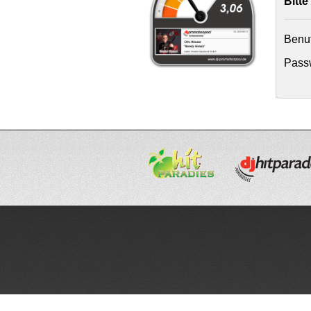
Bitte
Benu
Passw